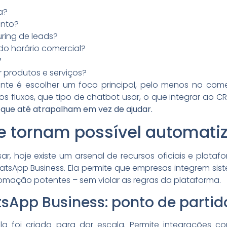
a?
ento?
ring de leads?
do horário comercial?
?
 produtos e serviços?
tante é escolher um foco principal, pelo menos no com
 fluxos, que tipo de chatbot usar, o que integrar ao C
que até atrapalham em vez de ajudar.
e tornam possível automati
ar, hoje existe um arsenal de recursos oficiais e plataf
atsApp Business. Ela permite que empresas integrem sis
omação potentes – sem violar as regras da plataforma.
tsApp Business: ponto de partid
 foi criada para dar escala. Permite integrações co