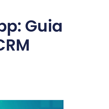
p: Guia
 CRM