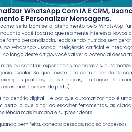
tizar WhatsApp Com IA E CRM, Usando
mento E Personalizar Mensagens.
 como seria bom se o atendimento pelo WhatsApp f
quanto você foca no que realmente interessa. Novos 
de forma personalizada, leads sendo nutridos sem gerar
s no WhatsApp usando inteligência artificial e integra
Ao longo deste artigo, você vai ver o potencial dessa t
 mais ou construir experiências memoráveis, automatiz
ócio escalar. Só que… existe jeito certo e errado de c
exemplos práticos, dicas sinceras, um toque de expe
s erros mais comuns de perto).
no cenário digital – e por que automatizar não é uma
 certo, o que olhar ao escolher ferramentas, as cilad
periência mais humana e surpreendente.
ando bem feita, conecta pessoas, não só processos.