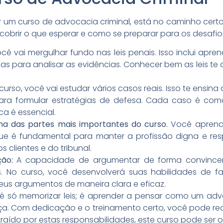
 um curso de advocacia criminal, está no caminho cert
scobrir o que esperar e como se preparar para os desafio
ocê vai mergulhar fundo nas leis penais. Isso inclui apre
s para analisar as evidências. Conhecer bem as leis te 
urso, você vai estudar vários casos reais. Isso te ensina 
ara formular estratégias de defesa. Cada caso é c
ca é essencial.
ma das partes mais importantes do curso.
Você aprende
ue é fundamental para manter a profissão digna e respe
 clientes e do tribunal.
ão:
A capacidade de argumentar de forma convincen
 No curso, você desenvolverá suas habilidades de fa
us argumentos de maneira clara e eficaz.
 é só memorizar leis; é aprender a pensar como um adv
tiça. Com dedicação e o treinamento certo, você pode re
raído por estas responsabilidades, este curso pode ser o