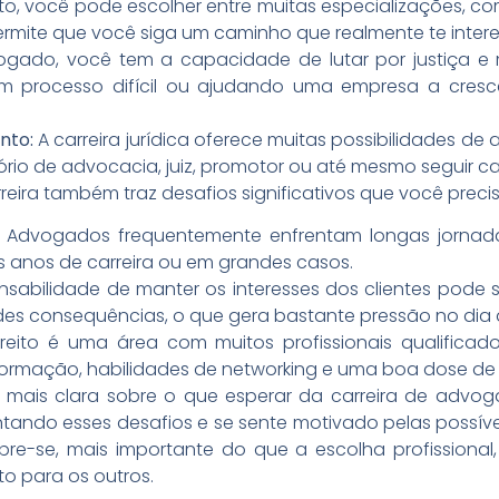
ito, você pode escolher entre muitas especializações, com
 permite que você siga um caminho que realmente te interes
ado, você tem a capacidade de lutar por justiça e 
processo difícil ou ajudando uma empresa a crescer
.
nto:
A carreira jurídica oferece muitas possibilidades de
ório de advocacia, juiz, promotor ou até mesmo seguir carr
reira também traz desafios significativos que você preci
Advogados frequentemente enfrentam longas jornada
s anos de carreira ou em grandes casos.
sabilidade de manter os interesses dos clientes pode 
s consequências, o que gera bastante pressão no dia a
reito é uma área com muitos profissionais qualificad
rmação, habilidades de networking e uma boa dose de p
ais clara sobre o que esperar da carreira de advogad
ntando esses desafios e se sente motivado pelas possív
bre-se, mais importante do que a escolha profissional,
o para os outros.