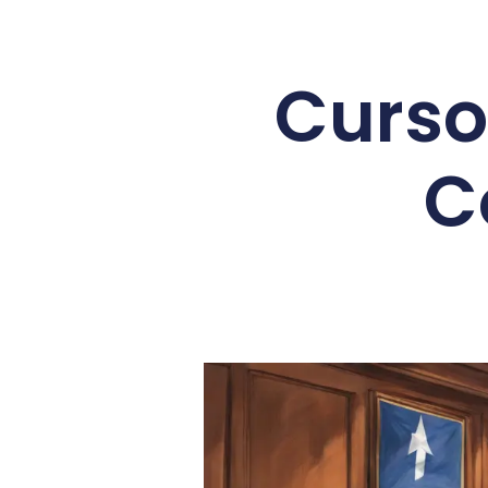
Curso
C