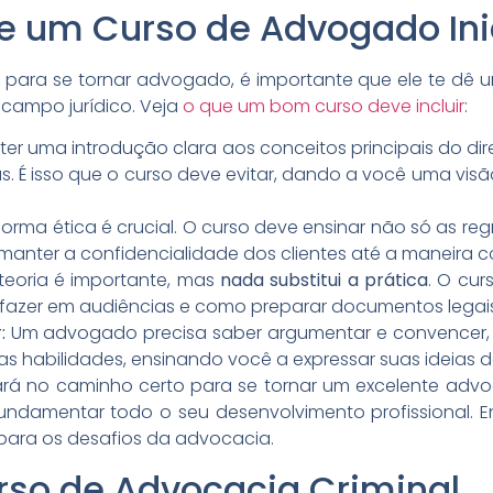
e um Curso de Advogado Ini
ra se tornar advogado, é importante que ele te dê uma
campo jurídico. Veja
o que um bom curso deve incluir
:
 ter uma introdução clara aos conceitos principais do dir
. É isso que o curso deve evitar, dando a você uma visã
forma ética é crucial. O curso deve ensinar não só as re
 manter a confidencialidade dos clientes até a maneira co
teoria é importante, mas
nada substitui a prática
. O cu
e fazer em audiências e como preparar documentos legais
:
Um advogado precisa saber argumentar e convencer, s
s habilidades, ensinando você a expressar suas ideias d
rá no caminho certo para se tornar um excelente advog
fundamentar todo o seu desenvolvimento profissional. E
para os desafios da advocacia.
rso de Advocacia Criminal