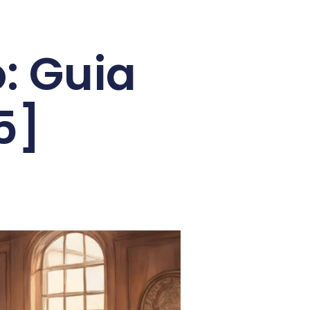
: Guia
5]